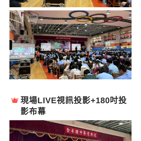
現場LIVE視訊投影+180吋投
影布幕