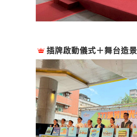
插牌啟動儀式＋舞台造