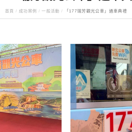
首頁
/
成功案例
/
一般活動
/
「177瑞芳觀光公車」通車典禮