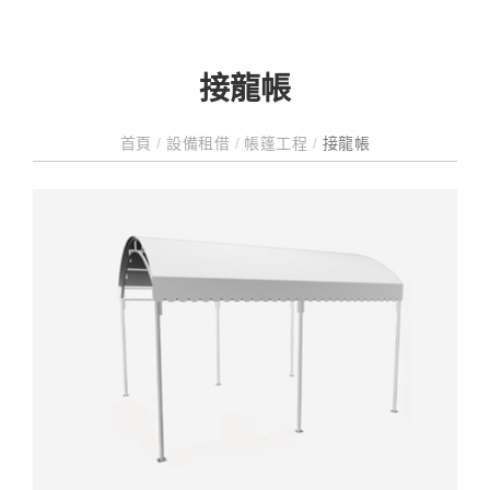
接龍帳
首頁
/
設備租借
/
帳篷工程
/
接龍帳