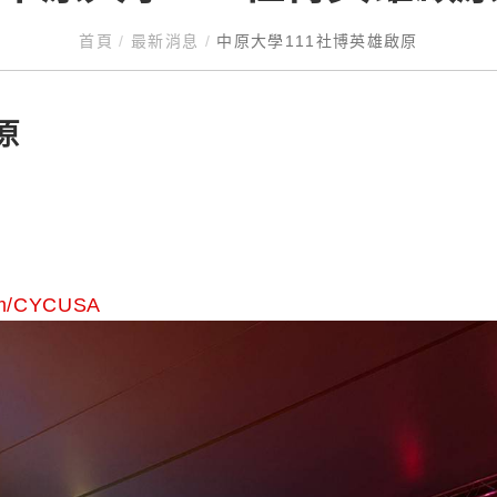
首頁
/
最新消息
/
中原大學111社博英雄啟原
原
com/CYCUSA