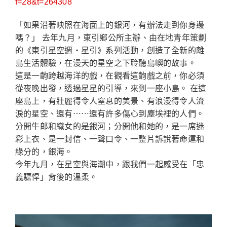
f=28&t=264308
「如果沿著映照在海面上的銀河，有辦法走到你身邊
嗎？」 去年九月，東引鄉公所主辦、由在地青年策劃
的《東引星空週・星引》系列活動，創造了全新的離
島生活體驗，在漫天的星空之下聆聽島嶼的故事。
這是一齣跨越海洋的戲，在觀看這齣戲之前，你必須
從夜晚出發，透過星星的引導，來到一座小島。 在這
座島上，有壯麗得令人窒息的美景、有浪漫得令人流
淚的星空、還有⋯⋯還有許多傷心到塵埃裡的人們。
分開牛郎和織女的是銀河；分開他和她的，是一席迷
彩上衣、是一封信、一聲口令、一整片訴說著命運和
緣分的，銀海。
今年九月，在星空與海潮中，跟我們一起感受在「忠
義驃悍」背後的溫柔。