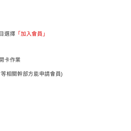
目選擇
「加入會員」
開卡作業
會等相關幹部方能申請會員)