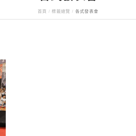
首頁
/
標籤總覽
/
各式發表會