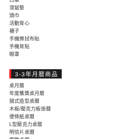
滑鼠墊
頭巾
活動背心
襪子
手機擦拭布貼
手機背貼
眼罩
3-3年月暦商品
桌月曆
年度獲獎桌月暦
摺式造型桌曆
木板/壓克力板掛曆
便條紙桌曆
L型壓克力桌暦
明信片桌曆