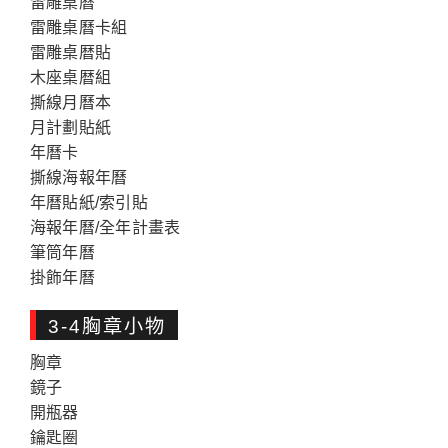
雷雕桌曆
雷雕桌曆卡組
雷雕桌暦貼
木座桌暦組
撕線月曆本
月計劃貼紙
年曆卡
撕線海報年曆
年曆貼紙/索引貼
海報年曆/全年計畫表
筆筒年曆
掛飾年曆
3-4胸章小物
胸章
鏡子
開瓶器
鑰匙圈