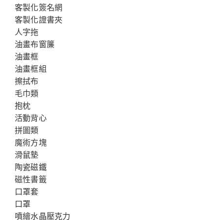
客製化簽名網
客製化證書夾
人字拖
油畫布窗簾
油畫框
油畫框組
擦拭布
毛巾類
抱枕
活動背心
拼圖類
魔術方塊
滑鼠墊
陶瓷磁鐵
磁性書籤
口罩套
口罩
噴繪水晶壓克力