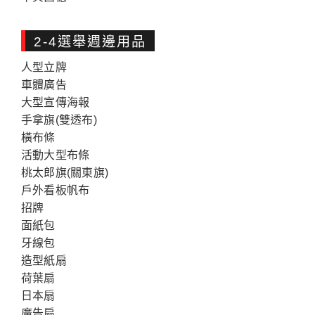
2-4選舉週邊用品
人型立牌
車體廣告
大型宣傳海報
手拿旗(雙透布)
橫布條
活動大型布條
桃太郎旗(關東旗)
戶外看板帆布
招牌
面紙包
牙線包
造型紙扇
荷葉扇
日本扇
廣告扇