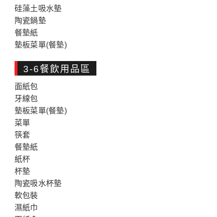
硅藻土吸水墊
陶瓷鍋墊
餐墊紙
墊板菜單(餐墊)
3-6餐飲用品區
面紙包
牙線包
墊板菜單(餐墊)
菜單
筷套
餐墊紙
紙杯
杯墊
陶瓷吸水杯墊
軟包裝
濕紙巾