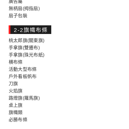
廣告屬
無柄扇(拇指扇)
扇子包裝
2-2旗幟布條
桃太郎旗(關東旗)
手拿旗(雙遷布)
手拿旗(珠光布紙)
横布條
活動大型布條
戶外看板帆布
刀旗
火焰旗
路燈旗(羅馬旗)
桌上旗
旗幟類
必勝布條