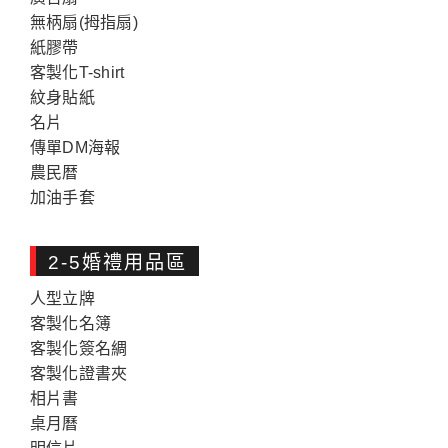
無柄扇(拇指扇)
紙膠帶
客製化T-shirt
紋身貼紙
名片
傳單DM海報
農民暦
加油手套
2-5婚禮用品區
人型立牌
客製化名簿
客製化簽名綢
客製化證書夾
相片書
桌月曆