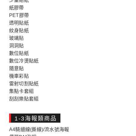
少量貼紙
紙膠帶
PET膠帶
透明貼紙
紋身貼紙
玻璃貼
洞洞貼
數位貼紙
數位冷燙貼紙
隨意貼
機車彩貼
雷射切割貼紙
集點卡套組
刮刮樂貼套組
1-3海報類商品
A4騎縫線(撕線)/流水號海報