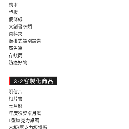
繪本
墊板
便條紙
文創書衣類
資料夾
頸掛式識別證帶
廣告筆
存錢筒
防疫好物
3-2客製化商品
明信片
相片書
桌月曆
年度獲獎桌月暦
L型壓克力桌曆
木板/壓克力板掛曆