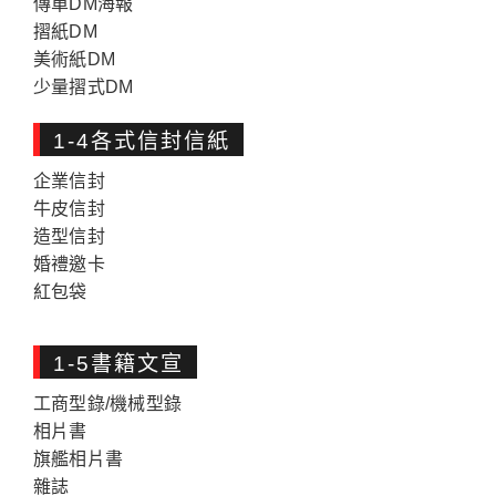
傳單DM海報
摺紙DM
美術紙DM
少量摺式DM
1-4各式信封信紙
企業信封
牛皮信封
造型信封
婚禮邀卡
紅包袋
1-5書籍文宣
工商型錄/機械型錄
相片書
旗艦相片書
雜誌