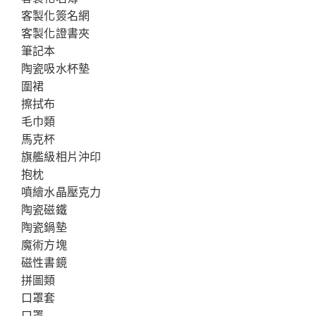
客製化簽名網
客製化證書夾
筆記本
陶瓷吸水杯墊
圍裙
擦拭布
毛巾類
馬克杯
旗艦級相片沖印
抱枕
噴繪水晶壓克力
陶瓷磁鐵
陶瓷鍋墊
魔術方塊
磁性書鏡
拼圖類
口罩套
口罩