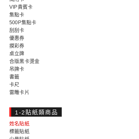
VIP貴賓卡
集點卡
500P集點卡
刮刮卡
優惠券
摸彩券
桌立牌
合版黑卡燙金
吊牌卡
書籤
卡尺
雷雕卡片
1-2貼紙類商品
姓名貼紙
標籤貼紙