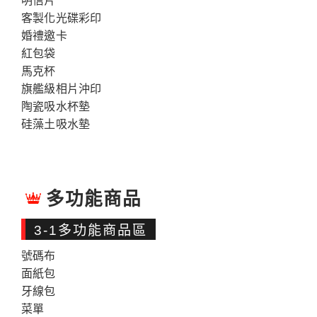
明信片
客製化光碟彩印
婚禮邀卡
紅包袋
馬克杯
旗艦級相片沖印
陶瓷吸水杯墊
硅藻土吸水墊
多功能商品
3-1多功能商品區
號碼布
面紙包
牙線包
菜單