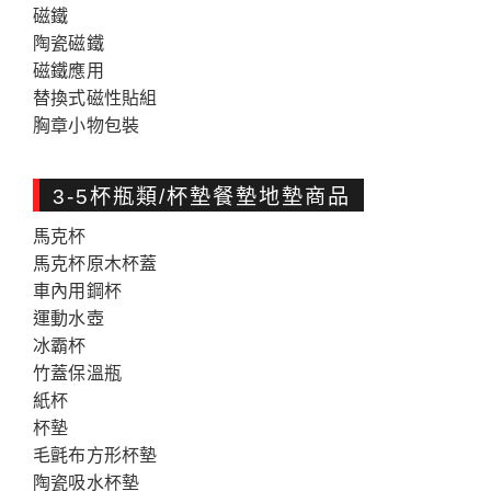
磁鐵
陶瓷磁鐵
磁鐵應用
替換式磁性貼組
胸章小物包裝
3-5杯瓶類/杯墊餐墊地墊商品
馬克杯
馬克杯原木杯蓋
車內用鋼杯
運動水壺
冰霸杯
竹蓋保溫瓶
紙杯
杯墊
毛氈布方形杯墊
陶瓷吸水杯墊