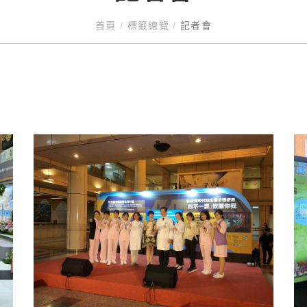
首頁
/
標籤總覽
/
記者會